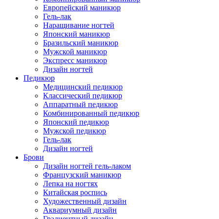
Европейский маникюр
Гель-лак
Наращивание ногтей
Японский маникюр
Бразильский маникюр
Мужской маникюр
Экспресс маникюр
Дизайн ногтей
Педикюр
Медицинский педикюр
Классический педикюр
Аппаратный педикюр
Комбинированный педикюр
Японский педикюр
Мужской педикюр
Гель-лак
Дизайн ногтей
Брови
Дизайн ногтей гель-лаком
Французский маникюр
Лепка на ногтях
Китайская роспись
Художественный дизайн
Аквариумный дизайн
Градиентный дизайн