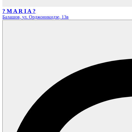
? M A R I A ?
Балашов,
ул. Орджоникидзе,
13в