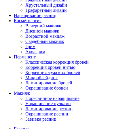
Хрустальный дизайн
Трафаретный дизайн
Наращивание ресниц
Косметология
Вечерний макияж
Дневной макияж
Возрастной макияж
Свадебный макияж
Грим
Аквагрим
Перманент
Классическая коррекция бровей
Коррекция бровей нитью
Коррекция мужских бровей
Микроблейдинг
Ламинирование бровей
Окрашивание бровей
Макияж
Поресничное наращивание
Наращивание пучками
Ламинирование ресниц
Окрашивание ресниц
Завивка ресниц
Главная